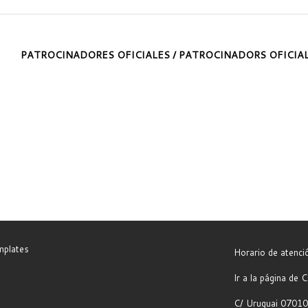
PATROCINADORES OFICIALES / PATROCINADORS OFICIA
mplates
Horario de atenc
Ir a la página d
C/ Uruguai 07010