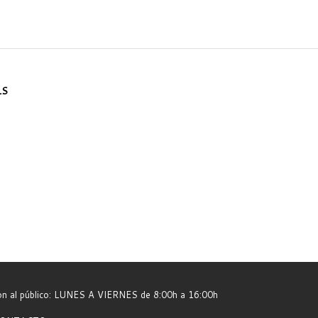
LS
ión al público: LUNES A VIERNES de 8:00h a 16:00h