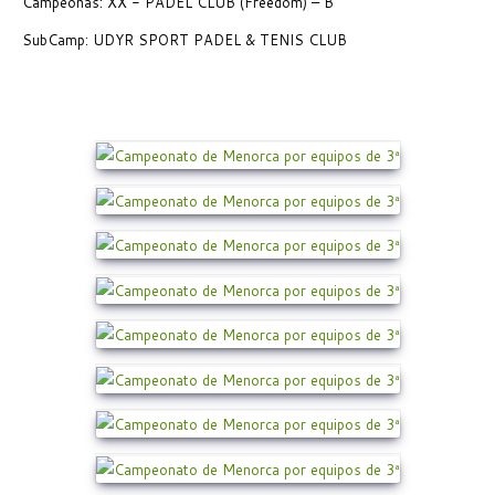
Campeonas: XX - PADEL CLUB (Freedom) – B
SubCamp: UDYR SPORT PADEL & TENIS CLUB