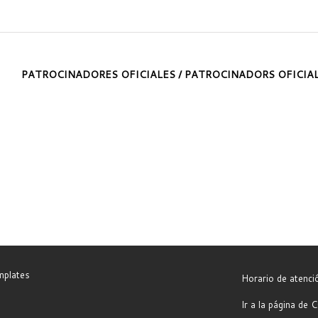
PATROCINADORES OFICIALES / PATROCINADORS OFICIA
mplates
Horario de atenc
Ir a la página d