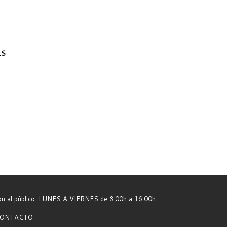
LS
ión al público: LUNES A VIERNES de 8:00h a 16:00h
e CONTACTO