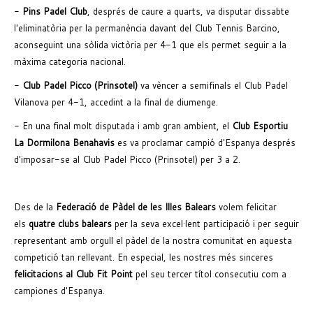
-
Pins Padel Club
, després de caure a quarts, va disputar dissabte
l'eliminatòria per la permanència davant del Club Tennis Barcino,
aconseguint una sòlida victòria per 4-1 que els permet seguir a la
màxima categoria nacional.
-
Club Padel Picco (Prinsotel)
va vèncer a semifinals el Club Padel
Vilanova per 4-1, accedint a la final de diumenge.
- En una final molt disputada i amb gran ambient, el
Club Esportiu
La Dormilona Benahavis
es va proclamar campió d'Espanya després
d'imposar-se al Club Padel Picco (Prinsotel) per 3 a 2.
Des de la
Federació de Pàdel de les Illes Balears
volem felicitar
els
quatre clubs balears
per la seva excel·lent participació i per seguir
representant amb orgull el pàdel de la nostra comunitat en aquesta
competició tan rellevant. En especial, les nostres més sinceres
felicitacions al Club Fit Point
pel seu tercer títol consecutiu com a
campiones d'Espanya.