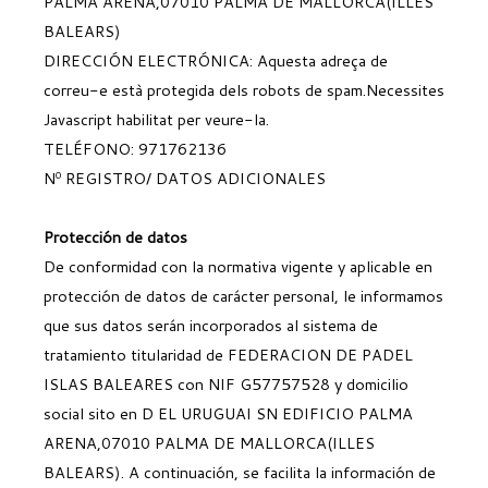
PALMA ARENA,07010 PALMA DE MALLORCA(ILLES
SOL·LICITUD D'ALTA CLUB
BALEARS)
CLUBS MALLORCA
DIRECCIÓN ELECTRÓNICA:
Aquesta adreça de
CLUBS MENORCA
correu-e està protegida dels robots de spam.Necessites
CLUBS EIVISSA I FORMENTERA
Javascript habilitat per veure-la.
DEPARTAMENTS
TELÉFONO: 971762136
DESCARREGAR NORMATIVES
NORMATIVES
Nº REGISTRO/ DATOS ADICIONALES
REGLAMENT DISCIPLINARI
NOTÍCIES
GENERALS
Protección de datos
JUTGE ÀRBITRE
De conformidad con la normativa vigente y aplicable en
ASSEGURANÇA MÈDICA
protección de datos de carácter personal, le informamos
FORMACIÓ - CURSOS
que sus datos serán incorporados al sistema de
CURS MONITOR DE PÀDEL
BÚSTIA DE
tratamiento titularidad de FEDERACION DE PADEL
SUGGERIMENTS
ISLAS BALEARES con NIF G57757528 y domicilio
ELECCIONS 2024
social sito en D EL URUGUAI SN EDIFICIO PALMA
AVISOS LEGALS
ARENA,07010 PALMA DE MALLORCA(ILLES
POLÍTICA DE COOKIES
BALEARS). A continuación, se facilita la información de
CONDICIONS DE US