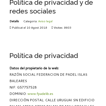
CARTELLS DE MENORCA
IMATGES
Política de privacidad y de
CARTELLS DE EIVISSA
RÀNQUINGS
redes sociales
CARTELLS DE BALEARS
NOTÍCIES DE
RÀNQUING VETERANS
COMPETICIÓ
Detalls
Categoria:
Aviso legal
RÀNQUING MENORS FPIB
SUNPAD
Publicat el 10 Agost 2018
Visites: 8603
SEGUIMENT ESPORTIU
PÀDEL BASE
NOTÍCIES PÀDEL BASE
FEDERACIÓ
RÀNQUING DE MENORS
LLICÈNCIES
DOSSIER COMERCIAL
Política de privacidad
MEMÒRIA ESPORTIVA
SOLICITUD DE CERTIFICATS
Datos del propietario de la web:
BORSA DE TREBALL
RAZÓN SOCIAL FEDERACION DE PADEL ISLAS
LLEI DE TRANSPARÈNCIA
BALEARES
JUNTA DIRECTIVA
CLUBS
NIF: G57757528
EQUIP TÈCNIC
DESCÀRREGA DE
DOMINIO:
www.fpadelib.es
ESTATUTS
DOCUMENTS
DIRECCIÓN POSTAL: CALLE URUGUAI SN EDIFICIO
COMPTES I BALANÇOS
COMITÈS I