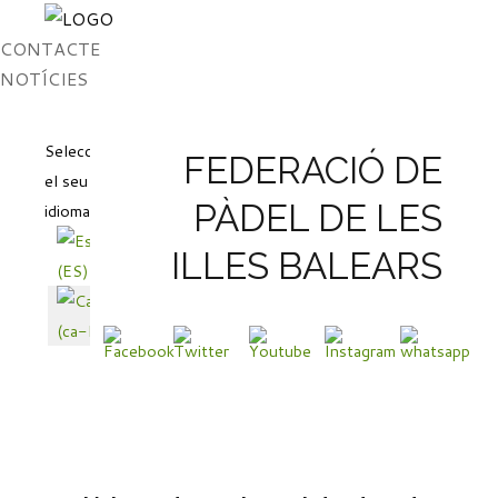
CONTACTE
NOTÍCIES
COMPETICIÓ
PROVES
Seleccioni
FEDERACIÓ DE
INSCRIPCIONS A TORNEJOS
el seu
CIRCUIT CONECTABALEAR FPIB
PÀDEL DE LES
idioma
LA LLIGA FPIB MALLORCA
ILLES BALEARS
LA LLIGA FPIB IBIZA
LLIGA FEVER TREE MENORCA
LLIGA VETERANS
SA LLIGUETA HEAD
COPA FEDERACIÓ
NORMATIVA COPA MENORCA
NORMATIVA COPA EIVISSA I FORMENTERA
CARTELLS DE TORNEJOS