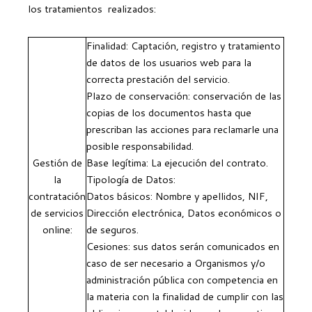
los tratamientos realizados:
POLÍTICA DE PRIVADESA I DE XARXES SOCIALS
ACCÉS PRIVAT
Finalidad: Captación, registro y tratamiento
SOLICITUD DE NOVA LLICÈNCIA
CERCAR
de datos de los usuarios web para la
BUSCA EL TEU NÚMERO DE LLICÈNCIA
correcta prestación del servicio.
TÈCNIC
RENOVAR ALTRES LLICÈNCIES
Plazo de conservación: conservación de las
LLICÈNCIES PER CLUB
copias de los documentos hasta que
CLUB DEL FEDERAT
prescriban las acciones para reclamarle una
posible responsabilidad.
TARGETA DEL FEDERAT
Gestión de
Base legítima: La ejecución del contrato.
la
Tipología de Datos:
contratación
Datos básicos: Nombre y apellidos, NIF,
de servicios
Dirección electrónica, Datos económicos o
online:
de seguros.
Cesiones: sus datos serán comunicados en
caso de ser necesario a Organismos y/o
administración pública con competencia en
la materia con la finalidad de cumplir con las