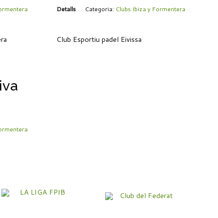
Formentera
Detalls
Categoria:
Clubs Ibiza y Formentera
era
Club Esportiu padel Eivissa
iva
Formentera