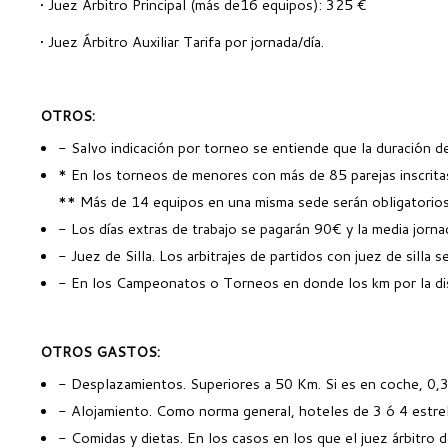
• Juez Árbitro Principal (más de16 equipos): 325 €
• Juez Árbitro Auxiliar Tarifa por jornada/día.
OTROS:
- Salvo indicación por torneo se entiende que la duración d
* En los torneos de menores con más de 85 parejas inscritas 
** Más de 14 equipos en una misma sede serán obligatorios
- Los días extras de trabajo se pagarán 90€ y la media jorn
- Juez de Silla. Los arbitrajes de partidos con juez de silla
- En los Campeonatos o Torneos en donde los km por la dist
OTROS GASTOS:
- Desplazamientos. Superiores a 50 Km. Si es en coche, 0,30 
- Alojamiento. Como norma general, hoteles de 3 ó 4 estrel
- Comidas y dietas. En los casos en los que el juez árbitro 